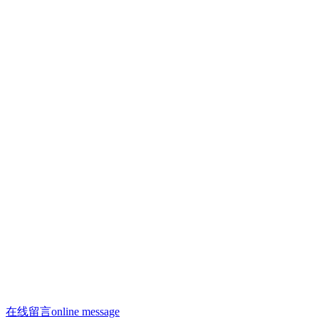
联系人：许焕荣
手机：13910293865
手机：13910958996（微信同号）
联系人：何剑飞
手机：13910288312
邮箱：13910958996@163.com
邮箱：saiyasi@sohu.com
Q Q：2223209806
座机：010 - 68522188
办公电话：010 - 68522188
在线留言
online message