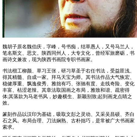
魏胡子原名魏伯庆，字峰，号书痴，结草愚人，又号马兰人，
笔名斯文、思文。陕西同州人，大专文化，曾经军旅磨砺，书
画诗文兼攻，现为陕西书画院专职书画家。
书法楷工柳颜、草习王张，研习草圣于右任书法，受益匪浅、
得其精髓、自成一家。拜马天宝为师。其书法作品大气恢宏、
稳健厚重、飘逸俊秀、雅拙有巧、张驰有度、走线奇险、变化
丰富、枯涩老辣。其章法取国画之布局，雅致和谐、疏密得
体;其落款为马老书风，妙趣横生、新颖别致;起到画龙点睛之
效。
篆刻作品以汉印为基础，吸取文彭之灵动、又采吴昌硕、齐白
石之风。布局合理、刀法娴熟、古朴拙巧，是常被广大书画家
索求。