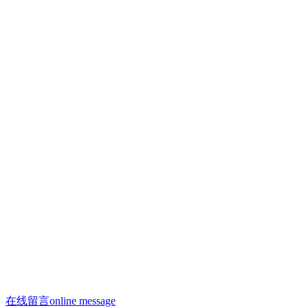
联系人：许焕荣
手机：13910293865
手机：13910958996（微信同号）
联系人：何剑飞
手机：13910288312
邮箱：13910958996@163.com
邮箱：saiyasi@sohu.com
Q Q：2223209806
座机：010 - 68522188
办公电话：010 - 68522188
在线留言
online message