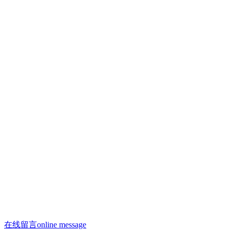
联系人：许焕荣
手机：13910293865
手机：13910958996（微信同号）
联系人：何剑飞
手机：13910288312
邮箱：13910958996@163.com
邮箱：saiyasi@sohu.com
Q Q：2223209806
座机：010 - 68522188
办公电话：010 - 68522188
在线留言
online message